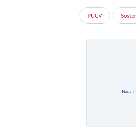
PUCV
Sosten
Nada in