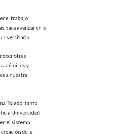
er el trabajo
s para avanzar en la
universitaria.
onocer otras
 académicos y
es a nuestra
ina Toledo, tanto
ificia Universidad
 en el sistema
 creación de la