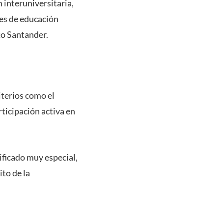
 interuniversitaria,
nes de educación
co Santander.
iterios como el
ticipación activa en
ificado muy especial,
ito de la