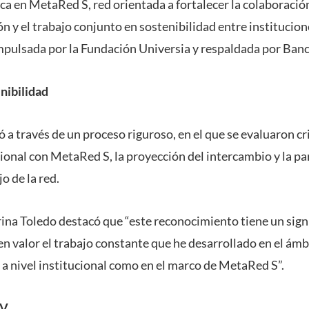
a en MetaRed S, red orientada a fortalecer la colaboración
ón y el trabajo conjunto en sostenibilidad entre institucio
 impulsada por la Fundación Universia y respaldada por Ban
nibilidad
zó a través de un proceso riguroso, en el que se evaluaron cr
onal con MetaRed S, la proyección del intercambio y la par
o de la red.
rina Toledo destacó que “este reconocimiento tiene un sign
en valor el trabajo constante que he desarrollado en el ámb
 a nivel institucional como en el marco de MetaRed S”.
CV