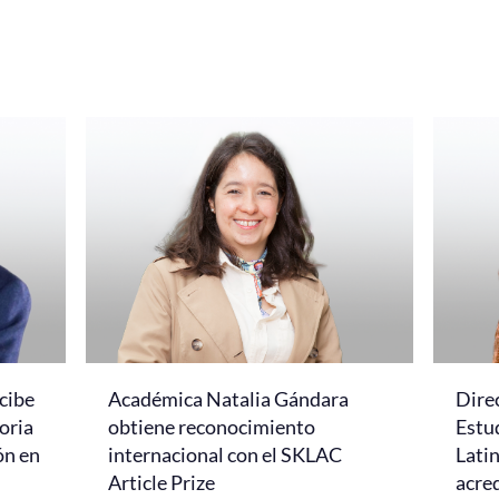
cibe
Académica Natalia Gándara
Dire
oria
obtiene reconocimiento
Estud
ón en
internacional con el SKLAC
Lati
Article Prize
acred