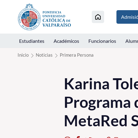
Click acá para ir directamente al contenido
Admisi
Estudiantes
Académicos
Funcionarios
Alum
Inicio
Noticias
Primera Persona
Karina Tol
Programa d
MetaRed S 