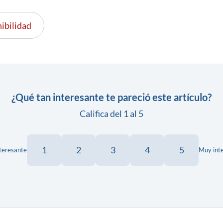
ibilidad
¿Qué tan interesante te pareció este artículo?
Califica del 1 al 5
1
2
3
4
5
teresante
Muy int