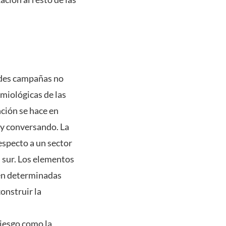
andes campañas no
miológicas de las
ción se hace en
 y conversando. La
especto a un sector
 sur. Los elementos
 en determinadas
onstruir la
riesgo como la