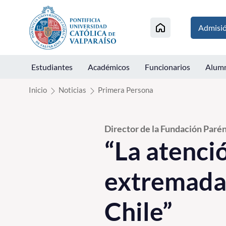
Click acá para ir directamente al contenido
Admisi
Estudiantes
Académicos
Funcionarios
Alum
Inicio
Noticias
Primera Persona
Director de la Fundación Parén
“La atenci
extremadam
Chile”