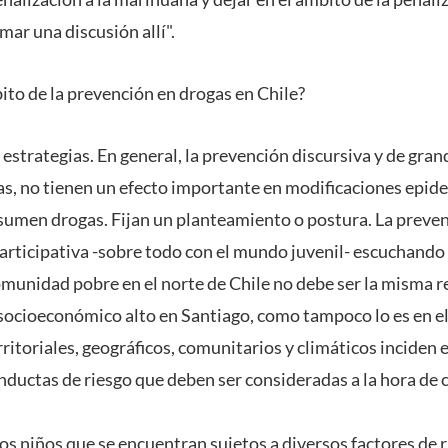
ar una discusión allí".
ito de la prevención en drogas en Chile?
 estrategias. En general, la prevención discursiva y de gr
s, no tienen un efecto importante en modificaciones epide
umen drogas. Fijan un planteamiento o postura. La preven
articipativa -sobre todo con el mundo juvenil- escuchando
munidad pobre en el norte de Chile no debe ser la misma r
ocioeconómico alto en Santiago, como tampoco lo es en el
ritoriales, geográficos, comunitarios y climáticos inciden
nductas de riesgo que deben ser consideradas a la hora de c
os niños que se encuentran sujetos a diversos factores de 