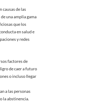
n causas de las
n de una amplia gama
iciosas que los
 conducta en salud e
upaciones y redes
rsos factores de
igro de caer a futuro
ones o incluso llegar
an a las personas
 la abstinencia.