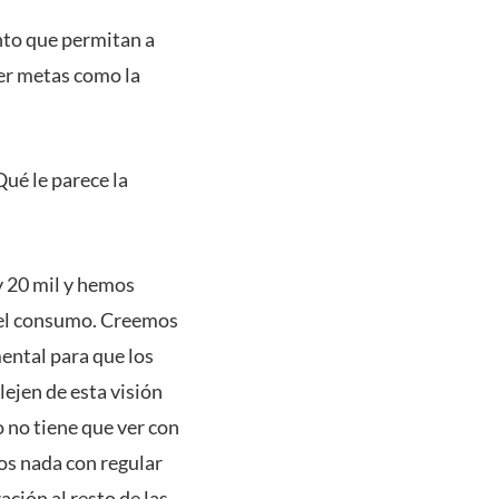
nto que permitan a
er metas como la
ué le parece la
y 20 mil y hemos
ar el consumo. Creemos
mental para que los
lejen de esta visión
 no tiene que ver con
mos nada con regular
ación al resto de las