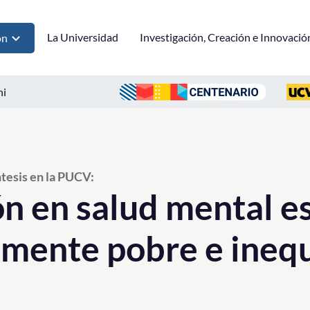
La Universidad
Investigación, Creación e Innovació
ón
ni
tesis en la PUCV:
ón en salud mental e
ente pobre e inequ