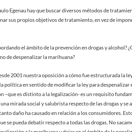
aulo Egenau hay que buscar diversos métodos de tratamie
nar sus propios objetivos de tratamiento, en vez de impon
bordando el ámbito de la prevención en drogas y alcohol? ¿Q
no de despenalizar la marihuana?
de 2001 nuestra oposición a cómo fue estructurada la le
 la política en sentido de modificar la ley para despenaliz
n –que es distinto a la legalización- es un requisito funda
una mirada social y salubrista respecto de las drogas y se a
 tanto daño ha causado en relación a los consumidores. Esto
s que se pueda debatir respecto a todas las drogas. No saca
alización a la marihuana y dejar en el ámbito de la penaliz