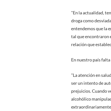
"En la actualidad, t
droga como desviadas
entendemos que la ex
tal que encontraron 
relación que estable
En nuestro país falta
"La atención en salu
ser un intento de au
prejuicios. Cuando ve
alcohólico manipulad
extraordinariamente