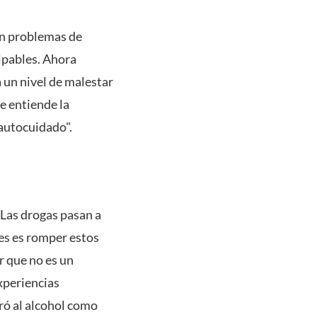
on problemas de
lpables. Ahora
 un nivel de malestar
e entiende la
autocuidado".
 Las drogas pasan a
es es romper estos
r que no es un
xperiencias
ó al alcohol como