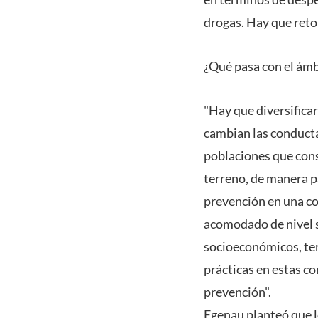
drogas. Hay que retom
¿Qué pasa con el ámb
"Hay que diversificar
cambian las conducta
poblaciones que cons
terreno, de manera p
prevención en una co
acomodado de nivel s
socioeconómicos, ter
prácticas en estas co
prevención".
Egenau planteó que l