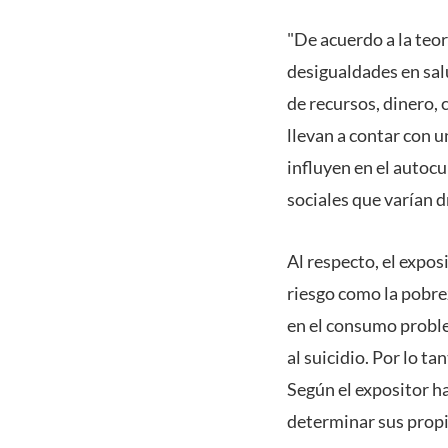
"De acuerdo a la teor
desigualdades en sal
de recursos, dinero, 
llevan a contar con u
influyen en el autocu
sociales que varían 
Al respecto, el expos
riesgo como la pobrez
en el consumo proble
al suicidio. Por lo t
Según el expositor h
determinar sus propi