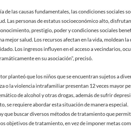
ía de las causas fundamentales, las condiciones sociales so
ud. Las personas de estatus socioeconómico alto, disfruta
conocimiento, prestigio, poder y condiciones sociales benef
na mejor salud. Los recursos afectan en la vida, moldean la
idado. Los ingresos influyen en el acceso a vecindarios, oc
dramáticamente en su asociación", precisó.
itor planteó que los niños que se encuentran sujetos a dive
a o la violencia intrafamiliar presentan 12 veces mayor pel
mático de alcohol y otras drogas, además de sufrir depresi
anto, se requiere abordar esta situación de manera especial.
ay que buscar diversos métodos de tratamiento que permit
os objetivos de tratamiento, en vez de imponer metas como