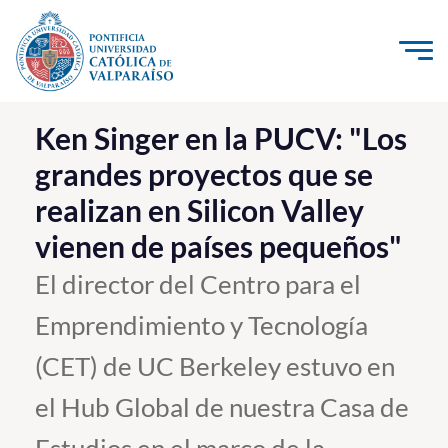
Click acá para ir directamente al contenido
La Universidad
Ken Singer en la PUCV: "Los
grandes proyectos que se
Investigación, Creación e Innovación
realizan en Silicon Valley
PUCV Internacional
vienen de países pequeños"
Vinculación con el Medio
El director del Centro para el
Admisión
Emprendimiento y Tecnología
Pregrado
(CET) de UC Berkeley estuvo en
Postgrado
el Hub Global de nuestra Casa de
Formación Continua