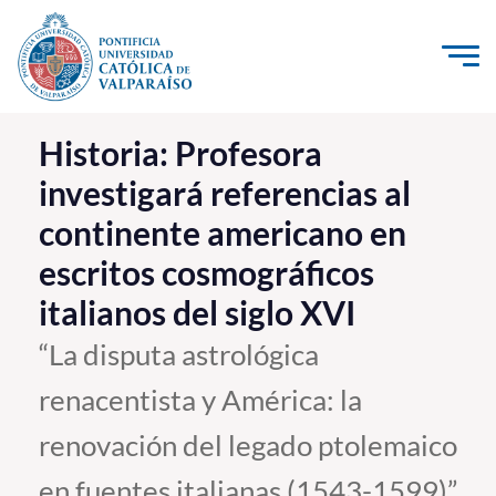
Click acá para ir directamente al contenido
La Universidad
Historia: Profesora
investigará referencias al
Investigación, Creación e Innovación
continente americano en
PUCV Internacional
escritos cosmográficos
Vinculación con el Medio
italianos del siglo XVI
Admisión
“La disputa astrológica
renacentista y América: la
Pregrado
renovación del legado ptolemaico
Postgrado
Formación Continua
en fuentes italianas (1543-1599)”