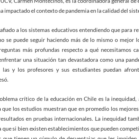
PUCV, Carmen Montecinos, es la coordinadora general de e
ha impactado el contexto de pandemia en la calidad del sis
afiado a los sistemas educativos entendiendo que para re
no se puede seguir haciendo más de lo mismo o mejor lo
preguntas más profundas respecto a qué necesitamos c
enfrentar una situación tan devastadora como una pand
e las y los profesores y sus estudiantes puedan afron
esó.
blema crítico de la educación en Chile es la inequidad
a que los estudios muestran que en promedio los mejores
esultados en pruebas internacionales. La inequidad tamb
a que si bien existen establecimientos que pueden competi
s que tienen un cúmulo de desventajas que les impiden l