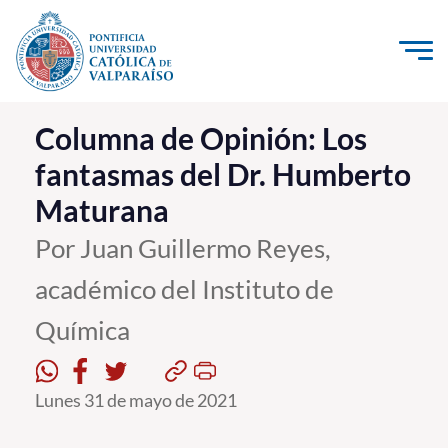
Click acá para ir directamente al contenido
La Universidad
Columna de Opinión: Los
fantasmas del Dr. Humberto
Investigación, Creación e Innovación
Maturana
PUCV Internacional
Vinculación con el Medio
Por Juan Guillermo Reyes,
académico del Instituto de
Admisión
Química
Pregrado
Postgrado
Lunes 31 de mayo de 2021
Formación Continua