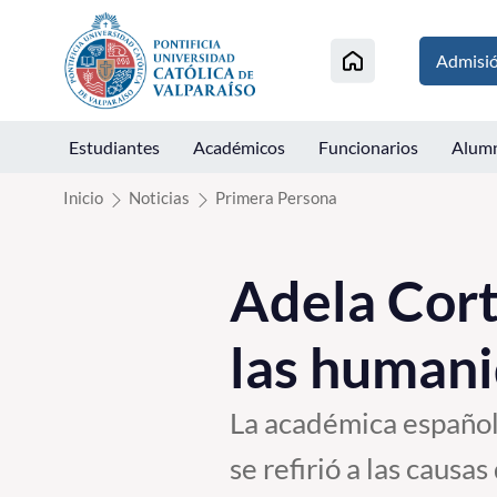
Click acá para ir directamente al contenido
Admisi
Estudiantes
Académicos
Funcionarios
Alum
Inicio
Noticias
Primera Persona
Adela Cort
las humani
La académica español
se refirió a las caus