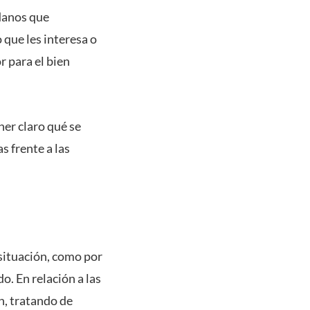
adanos que
 que les interesa o
 para el bien
ner claro qué se
s frente a las
situación, como por
o. En relación a las
n, tratando de