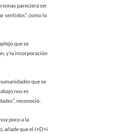
ersonas pareciera ser
r sentidos”, como lo
mplejo que se
an, y la incorporación
 humanidades que se
rabajo nos es
dades”, reconoció.
uy poco a la
no, añade que el I+D+i