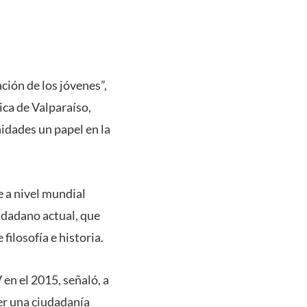
ción de los jóvenes”,
ica de Valparaíso,
idades un papel en la
e a nivel mundial
udadano actual, que
filosofía e historia.
n el 2015, señaló, a
er una ciudadanía