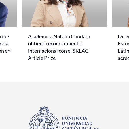
cibe
Académica Natalia Gándara
Dire
oria
obtiene reconocimiento
Estud
ón en
internacional con el SKLAC
Lati
Article Prize
acred