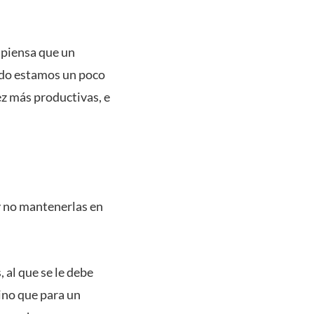
 piensa que un
ido estamos un poco
z más productivas, e
y no mantenerlas en
 al que se le debe
ino que para un