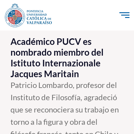
Click acá para ir directamente al contenido
La Universidad
Académico PUCV es
nombrado miembro del
Investigación, Creación e Innovación
Istituto Internazionale
PUCV Internacional
Jacques Maritain
Vinculación con el Medio
Patricio Lombardo, profesor del
Admisión
Instituto de Filosofía, agradeció
Pregrado
que se reconociera su trabajo en
Postgrado
torno a la figura y obra del
Formación Continua