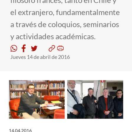
filósofo francés, tanto en Chile y
el extranjero, fundamentalmente
Estudiantes
a través de coloquios, seminarios
Académicos
y actividades académicas.
Funcionarios
Alumni
Jueves 14 de abril de 2016
English
14.04.2016