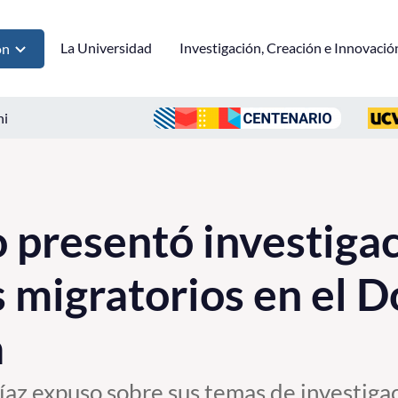
La Universidad
Investigación, Creación e Innovació
ón
ni
presentó investigac
migratorios en el 
a
íaz expuso sobre sus temas de investigac