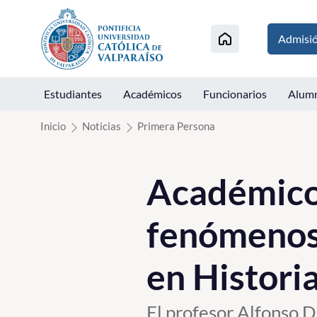
Click acá para ir directamente al contenido
Admisi
Estudiantes
Académicos
Funcionarios
Alum
Inicio
Noticias
Primera Persona
Académico 
fenómenos 
en Histori
El profesor Alfonso D