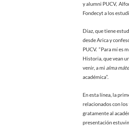
y alumni PUCV, Alfon
Fondecyt a los estud
Díaz, que tiene estu
desde Arica y confes
PUCV. “Para mí es mu
Historia, que vean u
venir, a mi
alma máte
académica”.
En esta línea, la pri
relacionados con los
gratamente al académ
presentación estuvi