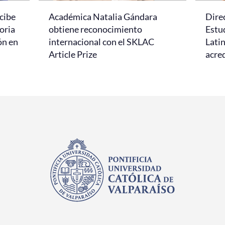
cibe
Académica Natalia Gándara
Dire
oria
obtiene reconocimiento
Estud
ón en
internacional con el SKLAC
Lati
Article Prize
acred