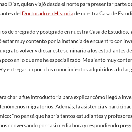
so Díaz, quien viajó desde el norte para presentar parte d
iantes del
Doctorado en Historia
de nuestra Casa de Estud
dios de pregrado y postgrado en nuestra Casa de Estudios,
ó estar muy contento por la instancia de encuentro con inv
y grato volver y dictar este seminario a los estudiantes d
n poco en lo que me he especializado. Me siento muy conten
r
y entregar un poco los conocimientos adquiridos a lo larg
mera charla fue introductoria para explicar cómo llegó a inv
 fenómenos migratorios. Además, la asistencia y participa
ico: “no pensé que habría tantos estudiantes y profesores
mos conversando por casi media hora y respondiendo preg