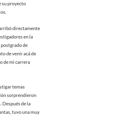
e su proyecto
ios.
 arribó directamente
estigadores en la
e postgrado de
to de venir acá de
o de mi carrera
estigar temas
ción sorprendieron
. Después de la
untas, tuvo una muy