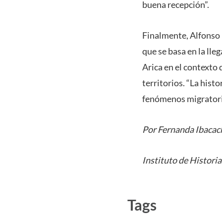
buena recepción”.
Finalmente, Alfonso D
que se basa en la lle
Arica en el contexto 
territorios. “La his
fenómenos migratorio
Por Fernanda Ibacac
Instituto de Historia
Tags