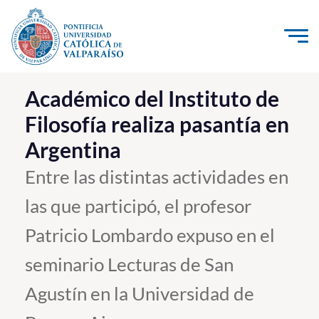
Click acá para ir directamente al contenido
La Universidad
Académico del Instituto de
Filosofía realiza pasantía en
Investigación, Creación e Innovación
Argentina
PUCV Internacional
Vinculación con el Medio
Entre las distintas actividades en
las que participó, el profesor
Admisión
Patricio Lombardo expuso en el
Pregrado
seminario Lecturas de San
Postgrado
Agustín en la Universidad de
Formación Continua