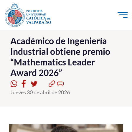
Click acá para ir directamente al contenido
La Universidad
Académico de Ingeniería
Industrial obtiene premio
Investigación, Creación e Innovación
“Mathematics Leader
PUCV Internacional
Award 2026”
Vinculación con el Medio
Admisión
Jueves 30 de abril de 2026
Pregrado
Postgrado
Formación Continua