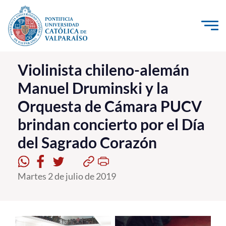
Click acá para ir directamente al contenido
La Universidad
Violinista chileno-alemán
Manuel Druminski y la
Investigación, Creación e Innovación
Orquesta de Cámara PUCV
PUCV Internacional
brindan concierto por el Día
Vinculación con el Medio
del Sagrado Corazón
Admisión
Martes 2 de julio de 2019
Pregrado
Postgrado
Formación Continua