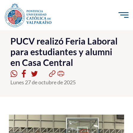
Click acá para ir directamente al contenido
La Universidad
PUCV realizó Feria Laboral
para estudiantes y alumni
Investigación, Creación e Innovación
en Casa Central
PUCV Internacional
Vinculación con el Medio
Lunes 27 de octubre de 2025
Admisión
Pregrado
Postgrado
Formación Continua