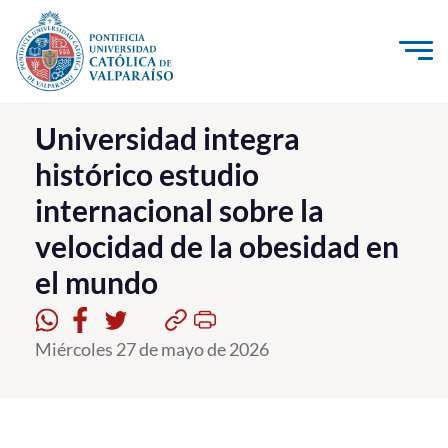
Click acá para ir directamente al contenido
La Universidad
Universidad integra
histórico estudio
Investigación, Creación e Innovación
internacional sobre la
PUCV Internacional
velocidad de la obesidad en
Vinculación con el Medio
el mundo
Admisión
Miércoles 27 de mayo de 2026
Pregrado
Postgrado
Formación Continua