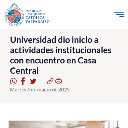
Click acá para ir directamente al contenido
La Universidad
Universidad dio inicio a
actividades institucionales
Investigación, Creación e Innovación
con encuentro en Casa
PUCV Internacional
Central
Vinculación con el Medio
Admisión
Martes 4 de marzo de 2025
Pregrado
Postgrado
Formación Continua