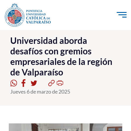
Click acá para ir directamente al contenido
La Universidad
Universidad aborda
desafíos con gremios
Investigación, Creación e Innovación
empresariales de la región
PUCV Internacional
de Valparaíso
Vinculación con el Medio
Admisión
Jueves 6 de marzo de 2025
Pregrado
Postgrado
Formación Continua