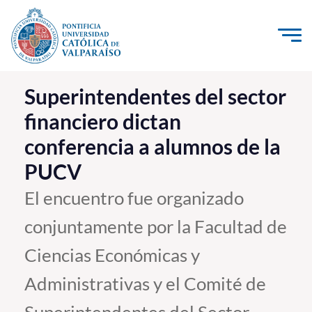
Click acá para ir directamente al contenido
La Universidad
Superintendentes del sector
financiero dictan
Investigación, Creación e Innovación
conferencia a alumnos de la
PUCV Internacional
PUCV
Vinculación con el Medio
El encuentro fue organizado
Admisión
conjuntamente por la Facultad de
Pregrado
Ciencias Económicas y
Postgrado
Administrativas y el Comité de
Formación Continua