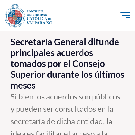
Click acá para ir directamente al contenido
La Universidad
Secretaría General difunde
principales acuerdos
Investigación, Creación e Innovación
tomados por el Consejo
PUCV Internacional
Superior durante los últimos
Vinculación con el Medio
meses
Admisión
Si bien los acuerdos son públicos
y pueden ser consultados en la
Pregrado
secretaría de dicha entidad, la
Postgrado
Formación Continua
idea es facilitar el acceso a la