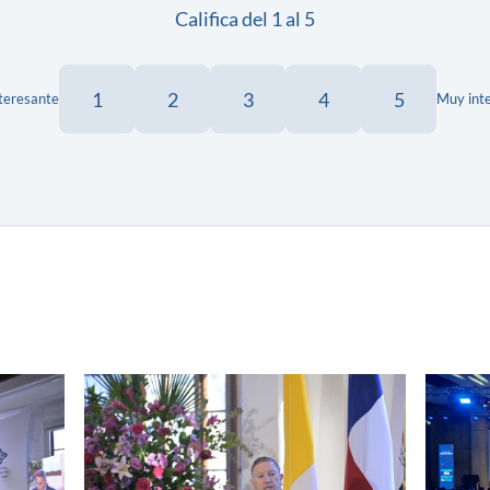
Califica del 1 al 5
1
2
3
4
5
teresante
Muy int