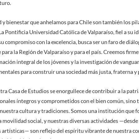
turo.
d y bienestar que anhelamos para Chile son también los pil
La Pontificia Universidad Católica de Valparaíso, fiel a su id
su compromiso con la excelencia, busca ser un faro de diálo
e para la Región de Valparaíso y para el país. Creemos firm
ación integral de los jóvenes y la investigación de vangua
ntales para construir una sociedad más justa, fraterna y 
tra Casa de Estudios se enorgullece de contribuir a la patr
onales íntegros y comprometidos con el bien común, sino t
nuestra cultura y tradiciones. Somos una institución que 
 movilidad social, y nuestras diversas actividades —desde l
 artísticas— son reflejo del espíritu vibrante de nuestra c