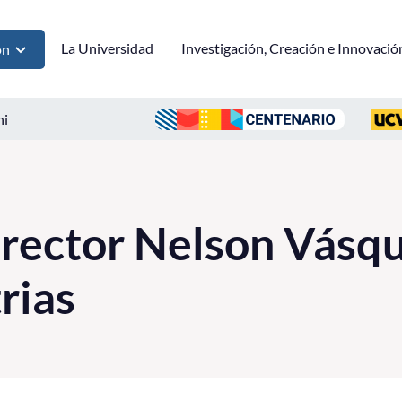
La Universidad
Investigación, Creación e Innovació
ón
ni
 rector Nelson Vásq
rias