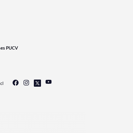
nes PUCV
cl