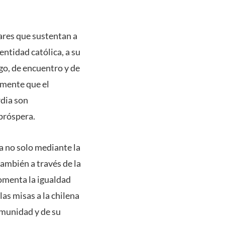
ares que sustentan a
entidad católica, a su
go, de encuentro y de
emente que el
rdia son
próspera.
ia no solo mediante la
ambién a través de la
fomenta la igualdad
as misas a la chilena
omunidad y de su