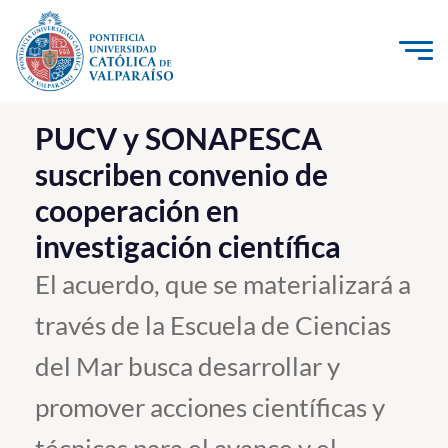
Click acá para ir directamente al contenido
La Universidad
PUCV y SONAPESCA
suscriben convenio de
Investigación, Creación e Innovación
cooperación en
PUCV Internacional
investigación científica
Vinculación con el Medio
El acuerdo, que se materializará a
Admisión
través de la Escuela de Ciencias
Pregrado
del Mar busca desarrollar y
Postgrado
promover acciones científicas y
Formación Continua