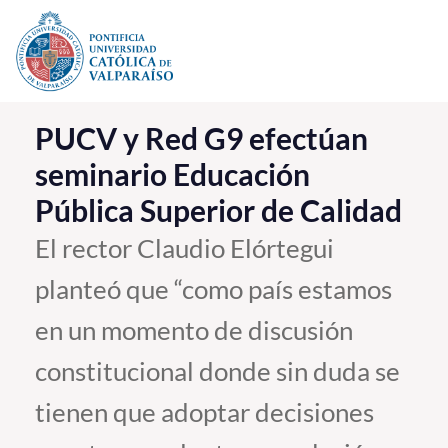
Click acá para ir directamente al contenido
La Universidad
PUCV y Red G9 efectúan
seminario Educación
Investigación, Creación e Innovación
Pública Superior de Calidad
PUCV Internacional
Vinculación con el Medio
El rector Claudio Elórtegui
planteó que “como país estamos
Admisión
en un momento de discusión
Pregrado
constitucional donde sin duda se
Postgrado
tienen que adoptar decisiones
Formación Continua