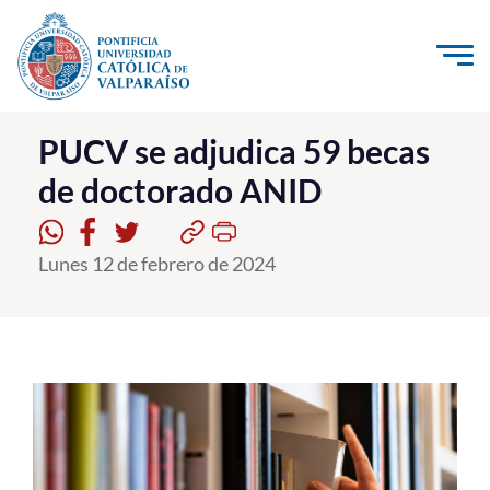
Click acá para ir directamente al contenido
La Universidad
PUCV se adjudica 59 becas
de doctorado ANID
Investigación, Creación e Innovación
PUCV Internacional
Lunes 12 de febrero de 2024
Vinculación con el Medio
Admisión
Pregrado
Postgrado
Formación Continua