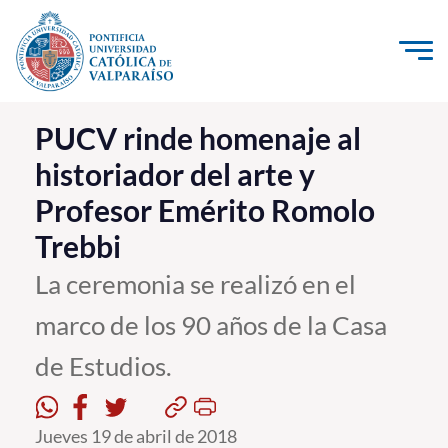
Click acá para ir directamente al contenido
La Universidad
PUCV rinde homenaje al
historiador del arte y
Investigación, Creación e Innovación
Profesor Emérito Romolo
PUCV Internacional
Trebbi
Vinculación con el Medio
La ceremonia se realizó en el
Admisión
marco de los 90 años de la Casa
Pregrado
de Estudios.
Postgrado
Jueves 19 de abril de 2018
Formación Continua