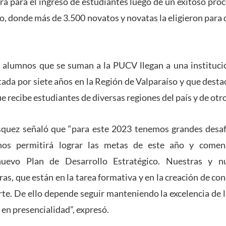
ra para el ingreso de estudiantes luego de un exitoso pro
o, donde más de 3.500 novatos y novatas la eligieron para 
 alumnos que se suman a la PUCV llegan a una instituci
tada por siete años en la Región de Valparaíso y que desta
ue recibe estudiantes de diversas regiones del país y de otr
squez señaló que “para este 2023 tenemos grandes desafío
nos permitirá lograr las metas de este año y comen
uevo Plan de Desarrollo Estratégico. Nuestras y nue
ras, que están en la tarea formativa y en la creación de co
rte. De ello depende seguir manteniendo la excelencia de 
y en presencialidad”, expresó.