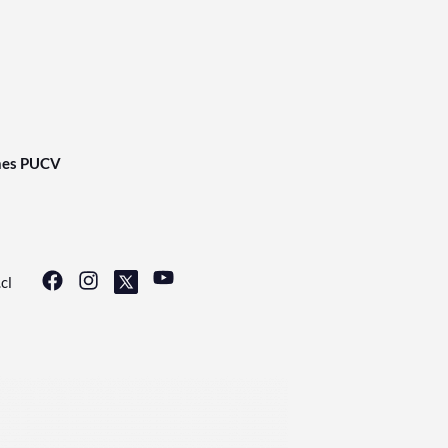
nes PUCV
cl