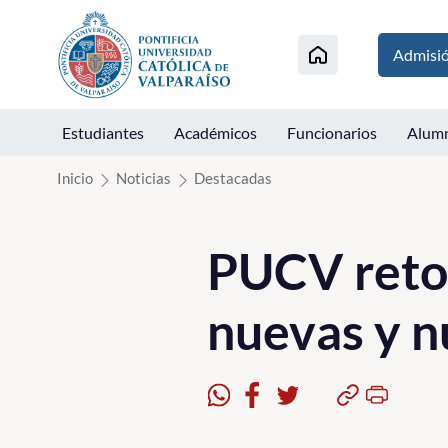
Click acá para ir directamente al contenido
Admisi
Estudiantes
Académicos
Funcionarios
Alum
Inicio
Noticias
Destacadas
PUCV retom
nuevas y n