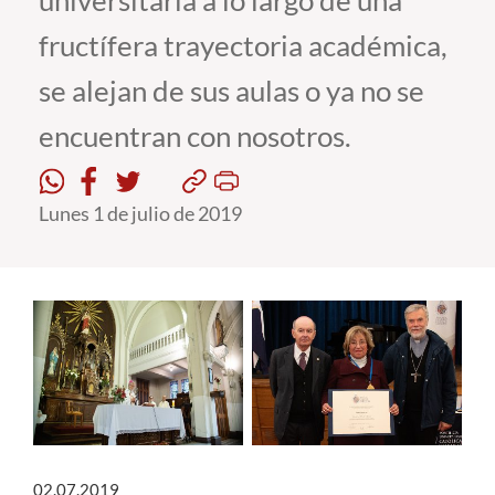
universitaria a lo largo de una
fructífera trayectoria académica,
Estudiantes
se alejan de sus aulas o ya no se
Académicos
encuentran con nosotros.
Funcionarios
Alumni
Lunes 1 de julio de 2019
English
02.07.2019