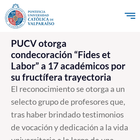
Click acá para ir directamente al contenido
La Universidad
PUCV otorga
condecoración “Fides et
Investigación, Creación e Innovación
Labor” a 17 académicos por
PUCV Internacional
su fructífera trayectoria
Vinculación con el Medio
El reconocimiento se otorga a un
Admisión
selecto grupo de profesores que,
Pregrado
tras haber brindado testimonios
Postgrado
de vocación y dedicación a la vida
Formación Continua