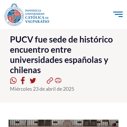
Click acá para ir directamente al contenido
La Universidad
PUCV fue sede de histórico
encuentro entre
Investigación, Creación e Innovación
universidades españolas y
PUCV Internacional
chilenas
Vinculación con el Medio
Admisión
Miércoles 23 de abril de 2025
Pregrado
Postgrado
Formación Continua