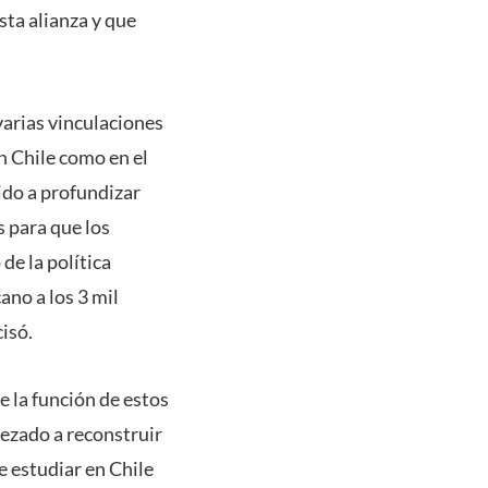
sta alianza y que
varias vinculaciones
n Chile como en el
do a profundizar
s para que los
de la política
ano a los 3 mil
isó.
e la función de estos
pezado a reconstruir
e estudiar en Chile