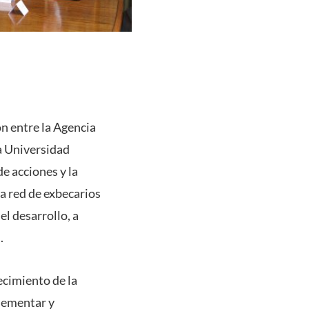
ón entre la Agencia
a Universidad
de acciones y la
a red de exbecarios
l desarrollo, a
.
lecimiento de la
plementar y