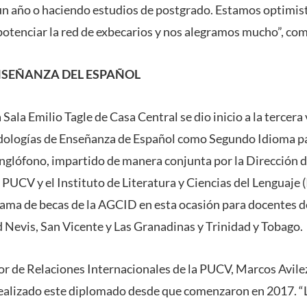
un año o haciendo estudios de postgrado. Estamos optimis
 potenciar la red de exbecarios y nos alegramos mucho”, c
NSEÑANZA DEL ESPAÑOL
Sala Emilio Tagle de Casa Central se dio inicio a la tercera
logías de Enseñanza de Español como Segundo Idioma pa
nglófono, impartido de manera conjunta por la Dirección 
 PUCV y el Instituto de Literatura y Ciencias del Lenguaje (I
rama de becas de la AGCID en esta ocasión para docentes 
d Nevis, San Vicente y Las Granadinas y Trinidad y Tobago.
ctor de Relaciones Internacionales de la PUCV, Marcos Avile
realizado este diplomado desde que comenzaron en 2017. “