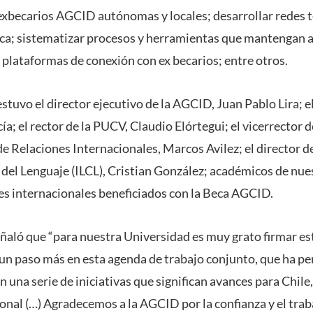
exbecarios AGCID autónomas y locales; desarrollar redes t
ca; sistematizar procesos y herramientas que mantengan a
 plataformas de conexión con ex becarios; entre otros.
estuvo el director ejecutivo de la AGCID, Juan Pablo Lira; e
a; el rector de la PUCV, Claudio Elórtegui; el vicerrector 
de Relaciones Internacionales, Marcos Avilez; el director de
s del Lenguaje (ILCL), Cristian González; académicos de nue
es internacionales beneficiados con la Beca AGCID.
señaló que “para nuestra Universidad es muy grato firmar es
un paso más en esta agenda de trabajo conjunto, que ha pe
 una serie de iniciativas que significan avances para Chile, 
nal (…) Agradecemos a la AGCID por la confianza y el trab