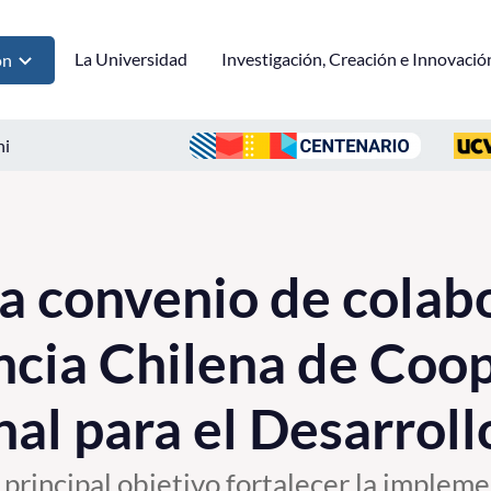
La Universidad
Investigación, Creación e Innovació
ón
ni
 convenio de colab
ncia Chilena de Coo
nal para el Desarroll
 principal objetivo fortalecer la impleme