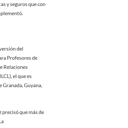
tas y seguros que con
omplementó.
 versión del
ra Profesores de
de Relaciones
LCL), el que es
de Granada, Guyana,
z precisó que más de
La