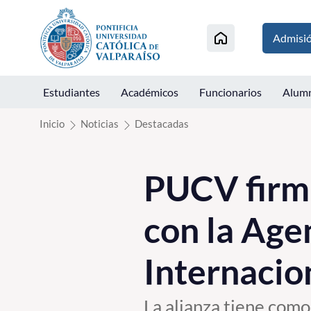
Click acá para ir directamente al contenido
Admisi
Estudiantes
Académicos
Funcionarios
Alum
Inicio
Noticias
Destacadas
PUCV firma
con la Age
Internacio
La alianza tiene como