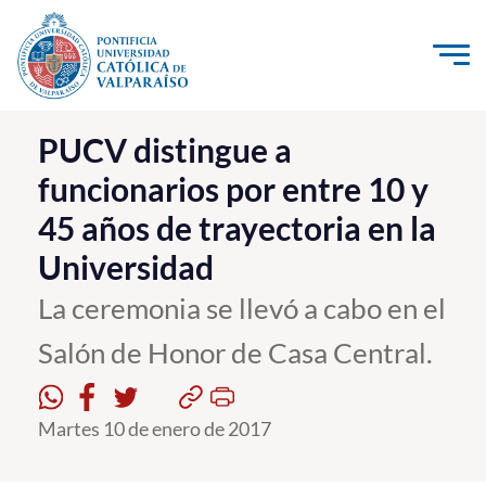
Click acá para ir directamente al contenido
La Universidad
PUCV distingue a
funcionarios por entre 10 y
Investigación, Creación e Innovación
45 años de trayectoria en la
PUCV Internacional
Universidad
Vinculación con el Medio
La ceremonia se llevó a cabo en el
Admisión
Salón de Honor de Casa Central.
Pregrado
Martes 10 de enero de 2017
Postgrado
Formación Continua