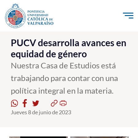
Click acá para ir directamente al contenido
La Universidad
PUCV desarrolla avances en
equidad de género
Investigación, Creación e Innovación
PUCV Internacional
Nuestra Casa de Estudios está
Vinculación con el Medio
trabajando para contar con una
política integral en la materia.
Admisión
Pregrado
Jueves 8 de junio de 2023
Postgrado
Formación Continua