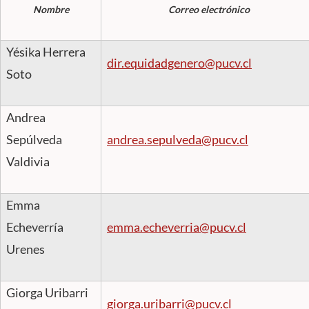
Nombre
Correo electrónico
Yésika Herrera
dir.equidadgenero@pucv.cl
Soto
Andrea
Sepúlveda
andrea.sepulveda@pucv.cl
Valdivia
Emma
Echeverría
emma.echeverria@pucv.cl
Urenes
Giorga Uribarri
giorga.uribarri@pucv.cl