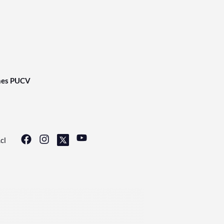
nes PUCV
cl