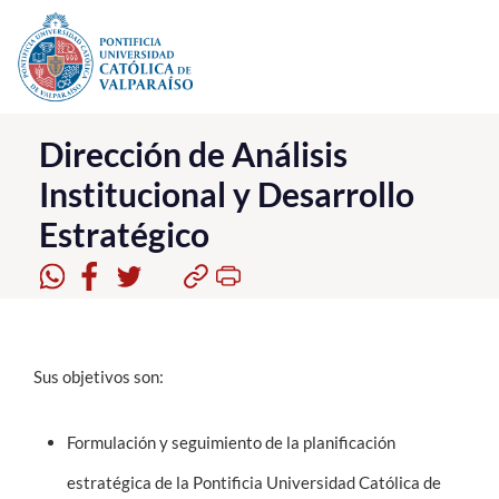
Click acá para ir directamente al contenido
La Universidad
Dirección de Análisis
Institucional y Desarrollo
Investigación, Creación e Innovación
Estratégico
PUCV Internacional
Vinculación con el Medio
Admisión
Sus objetivos son:
Pregrado
Postgrado
Formulación y seguimiento de la planificación
estratégica de la Pontificia Universidad Católica de
Formación Continua