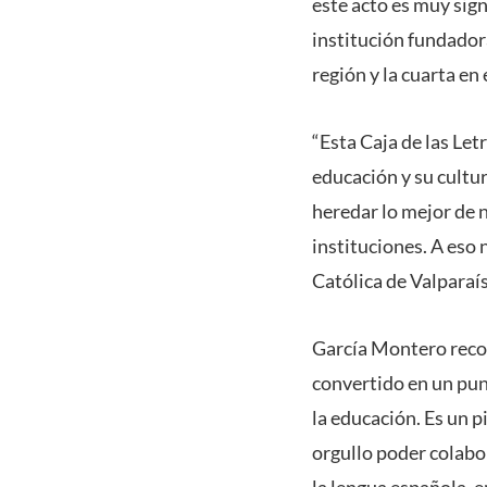
este acto es muy sig
institución fundadora
región y la cuarta en 
“Esta Caja de las Let
educación y su cultu
heredar lo mejor de n
instituciones. A eso 
Católica de Valparaís
García Montero reco
convertido en un pun
la educación. Es un p
orgullo poder colabor
la lengua española, 