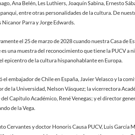
go, Ana Belén, Les Luthiers, Joaquín Sabina, Ernesto Sába
panqui, entre otras personalidades de la cultura. De nuestr
os Nicanor Parra y Jorge Edwards.
uevamente el 25 de marzo de 2028 cuando nuestra Casa de 
e es una muestra del reconocimiento que tiene la PUCV a ni
el epicentro de la cultura hispanohablante en Europa.
ó el embajador de Chile en España, Javier Velasco y la com
tor de la Universidad, Nelson Vásquez; la vicerrectora Acad
e del Capítulo Académico, René Venegas; y el director gene
lando de la Vega.
ituto Cervantes y doctor Honoris Causa PUCV, Luis García 