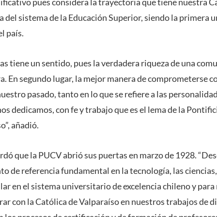
nificativo pues considera la trayectoria que tiene nuestra 
 del sistema de la Educación Superior, siendo la primera u
el país.
ras tiene un sentido, pues la verdadera riqueza de una com
ra. En segundo lugar, la mejor manera de comprometerse con
uestro pasado, tanto en lo que se refiere a las personalida
nos dedicamos, con fe y trabajo que es el lema de la Pontifi
o”, añadió.
rdó que la PUCV abrió sus puertas en marzo de 1928. “Des
to de referencia fundamental en la tecnología, las ciencias
ilar en el sistema universitario de excelencia chileno y para
ar con la Católica de Valparaíso en nuestros trabajos de di
en los procesos de certificación y de formación de profeso