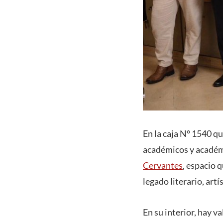
En la caja N° 1540 q
académicos y académ
Cervantes
, espacio 
legado literario, art
En su interior, hay 