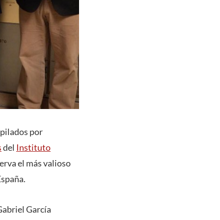
opilados por
s
del
Instituto
erva el más valioso
 España.
Gabriel García