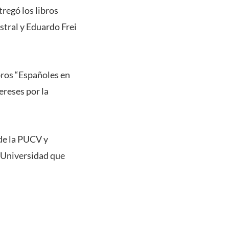
regó los libros
stral y Eduardo Frei
bros “Españoles en
ereses por la
 de la PUCV y
a Universidad que