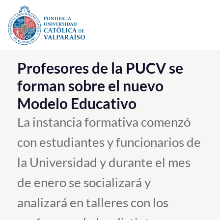
Click acá para ir directamente al contenido
La Universidad
Profesores de la PUCV se
forman sobre el nuevo
Investigación, Creación e Innovación
Modelo Educativo
PUCV Internacional
Vinculación con el Medio
La instancia formativa comenzó
con estudiantes y funcionarios de
Admisión
la Universidad y durante el mes
Pregrado
de enero se socializará y
Postgrado
analizará en talleres con los
Formación Continua