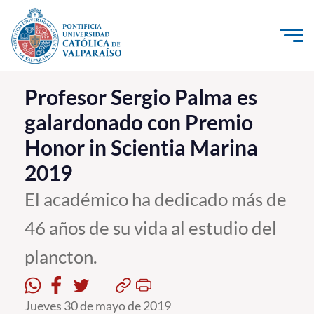
Click acá para ir directamente al contenido
La Universidad
Profesor Sergio Palma es
galardonado con Premio
Investigación, Creación e Innovación
Honor in Scientia Marina
PUCV Internacional
2019
Vinculación con el Medio
El académico ha dedicado más de
Admisión
46 años de su vida al estudio del
Pregrado
plancton.
Postgrado
Jueves 30 de mayo de 2019
Formación Continua