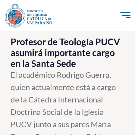
Click acá para ir directamente al contenido
La Universidad
Profesor de Teología PUCV
asumirá importante cargo
Investigación, Creación e Innovación
en la Santa Sede
PUCV Internacional
Vinculación con el Medio
El académico Rodrigo Guerra,
quien actualmente está a cargo
Admisión
de la Cátedra Internacional
Pregrado
Doctrina Social de la Iglesia
Postgrado
PUCV junto a sus pares María
Formación Continua