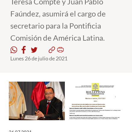
Teresa Compte y Juan Pablo
Faúndez, asumirá el cargo de
Estudiantes
secretario para la Pontificia
Académicos
Comisión de América Latina.
Funcionarios
Alumni
Lunes 26 de julio de 2021
English