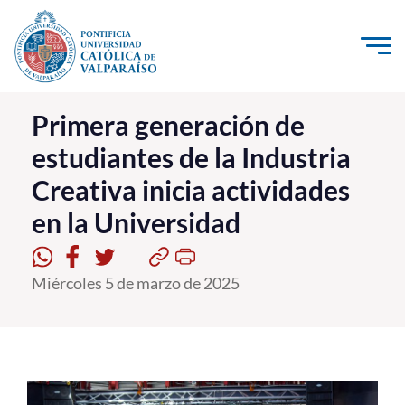
Click acá para ir directamente al contenido
La Universidad
Primera generación de
estudiantes de la Industria
Investigación, Creación e Innovación
Creativa inicia actividades
PUCV Internacional
en la Universidad
Vinculación con el Medio
Admisión
Miércoles 5 de marzo de 2025
Pregrado
Postgrado
Formación Continua