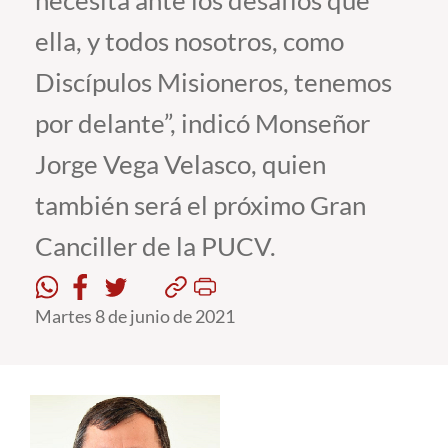
necesita ante los desafíos que
ella, y todos nosotros, como
Estudiantes
Discípulos Misioneros, tenemos
Académicos
por delante”, indicó Monseñor
Funcionarios
Jorge Vega Velasco, quien
Alumni
también será el próximo Gran
Canciller de la PUCV.
English
Martes 8 de junio de 2021