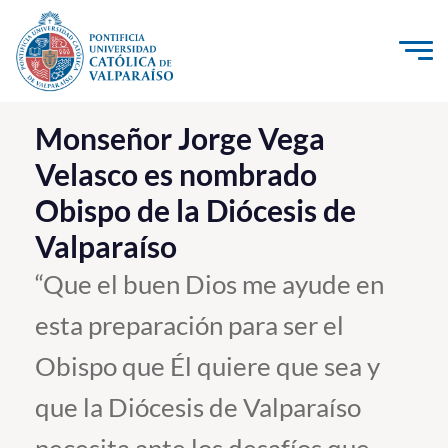
Click acá para ir directamente al contenido
La Universidad
Monseñor Jorge Vega
Velasco es nombrado
Investigación, Creación e Innovación
Obispo de la Diócesis de
PUCV Internacional
Valparaíso
Vinculación con el Medio
“Que el buen Dios me ayude en
Admisión
esta preparación para ser el
Pregrado
Obispo que Él quiere que sea y
Postgrado
que la Diócesis de Valparaíso
Formación Continua