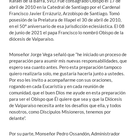
Rafael de la Barra, SVD. Fue consagrado Obispo el 17 de
abril de 2010 en la Catedral de Santiago por el Cardenal
Francisco Javier Errázuriz, Arzobispo de Santiago. Tomó
posesión de la Prelatura de Illapel el 30 de abril de 2010,
en el 50º aniversario de esa jurisdicción eclesiástica. El 08
de junio de 2021 el papa Francisco lo nombró Obispo de la
diócesis de Valparaíso.
Monseñor Jorge Vega señaló que “he iniciado un proceso de
preparación para asumir mis nuevas responsabilidades, que
espero sea cuanto antes. Pero esta preparación tampoco
quiero realizarla solo, me gustaría hacerla junto a ustedes.
Por eso les invito a acompañarme con sus oraciones,
rogando en cada Eucaristía y en cada reunión de
comunidad, que el buen Dios me ayude en esta preparación
para ser el Obispo que Él quiere que sea y que la Diócesis
de Valparaíso necesita ante los desafíos que ella, y todos
nosotros, como Discípulos Misioneros, tenemos por
delante”.
Por su parte, Monseñor Pedro Ossandón, Administrador