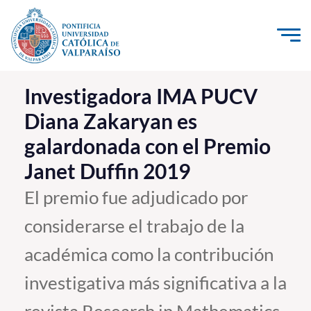
Click acá para ir directamente al contenido
La Universidad
Investigadora IMA PUCV
Diana Zakaryan es
Investigación, Creación e Innovación
galardonada con el Premio
PUCV Internacional
Janet Duffin 2019
Vinculación con el Medio
El premio fue adjudicado por
Admisión
considerarse el trabajo de la
Pregrado
académica como la contribución
Postgrado
investigativa más significativa a la
Formación Continua