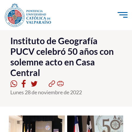
Click acá para ir directamente al contenido
La Universidad
Instituto de Geografía
PUCV celebró 50 años con
Investigación, Creación e Innovación
solemne acto en Casa
PUCV Internacional
Central
Vinculación con el Medio
Admisión
Lunes 28 de noviembre de 2022
Pregrado
Postgrado
Formación Continua