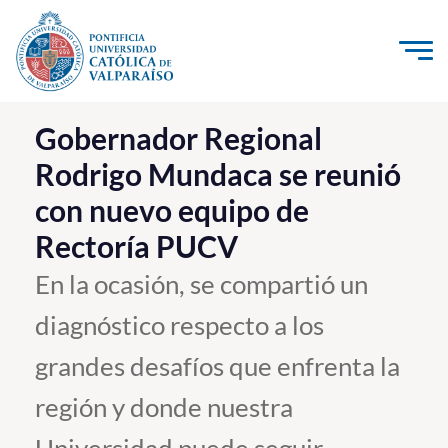
Click acá para ir directamente al contenido
La Universidad
Gobernador Regional
Rodrigo Mundaca se reunió
Investigación, Creación e Innovación
con nuevo equipo de
PUCV Internacional
Rectoría PUCV
Vinculación con el Medio
En la ocasión, se compartió un
Admisión
diagnóstico respecto a los
Pregrado
grandes desafíos que enfrenta la
Postgrado
región y donde nuestra
Formación Continua