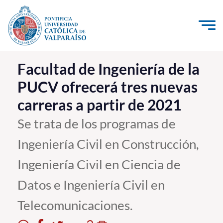
Click acá para ir directamente al contenido
La Universidad
Facultad de Ingeniería de la
PUCV ofrecerá tres nuevas
Investigación, Creación e Innovación
carreras a partir de 2021
PUCV Internacional
Vinculación con el Medio
Se trata de los programas de
Ingeniería Civil en Construcción,
Admisión
Ingeniería Civil en Ciencia de
Pregrado
Datos e Ingeniería Civil en
Postgrado
Telecomunicaciones.
Formación Continua