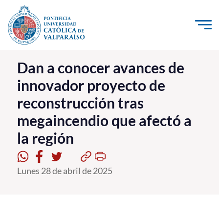
Click acá para ir directamente al contenido
La Universidad
Dan a conocer avances de
innovador proyecto de
Investigación, Creación e Innovación
reconstrucción tras
PUCV Internacional
megaincendio que afectó a
Vinculación con el Medio
la región
Admisión
Lunes 28 de abril de 2025
Pregrado
Postgrado
Formación Continua