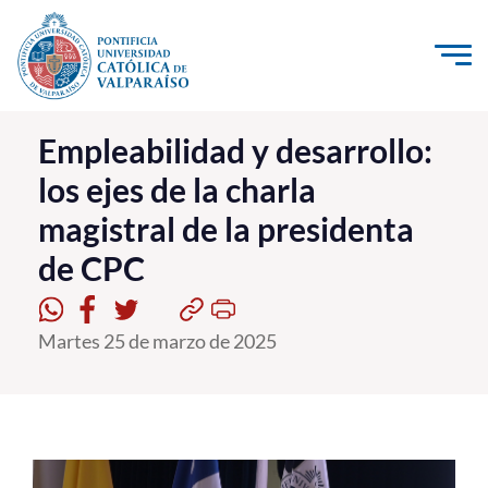
Click acá para ir directamente al contenido
La Universidad
Empleabilidad y desarrollo:
los ejes de la charla
Investigación, Creación e Innovación
magistral de la presidenta
PUCV Internacional
de CPC
Vinculación con el Medio
Admisión
Martes 25 de marzo de 2025
Pregrado
Postgrado
Formación Continua