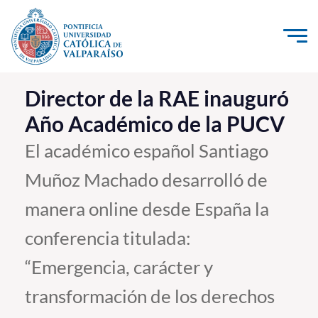
Click acá para ir directamente al contenido
La Universidad
Director de la RAE inauguró
Año Académico de la PUCV
Investigación, Creación e Innovación
PUCV Internacional
El académico español Santiago
Vinculación con el Medio
Muñoz Machado desarrolló de
manera online desde España la
Admisión
conferencia titulada:
Pregrado
“Emergencia, carácter y
Postgrado
transformación de los derechos
Formación Continua