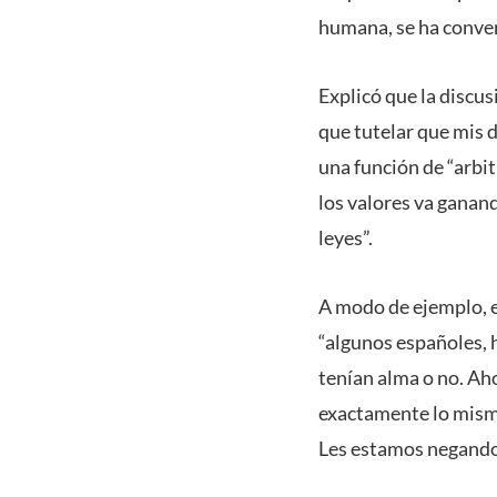
humana, se ha conver
Explicó que la discus
que tutelar que mis d
una función de “arbi
los valores va ganan
leyes”.
A modo de ejemplo, e
“algunos españoles, h
tenían alma o no. Ah
exactamente lo mismo
Les estamos negando 