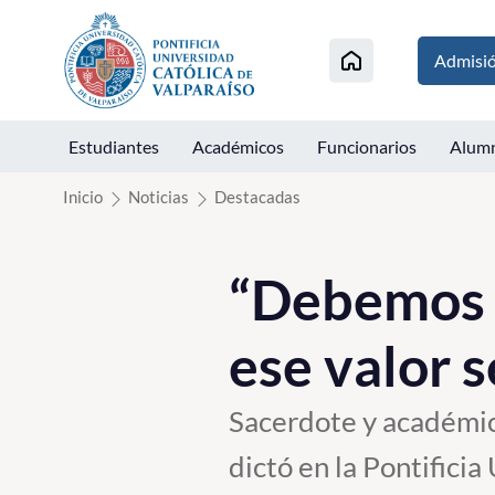
Click acá para ir directamente al contenido
Admisi
Estudiantes
Académicos
Funcionarios
Alum
Inicio
Noticias
Destacadas
“Debemos a
ese valor 
Sacerdote y académic
dictó en la Pontificia