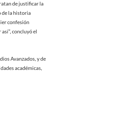
tan de justificar la
de la historia
ier confesión
 así”, concluyó el
udios Avanzados, y de
ridades académicas,