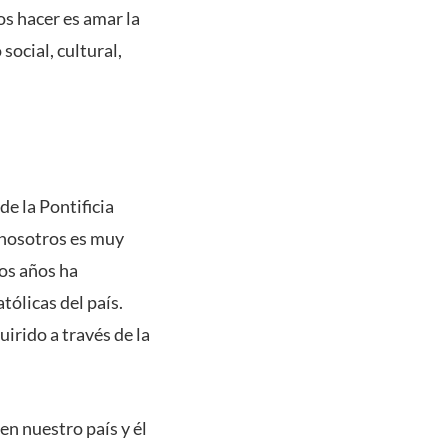
os hacer es amar la
social, cultural,
de la Pontificia
 nosotros es muy
os años ha
tólicas del país.
irido a través de la
en nuestro país y él