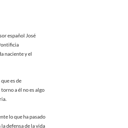
esor español José
ontificia
da naciente y el
 que es de
torno a él no es algo
ria.
ente lo que ha pasado
 la defensa de la vida