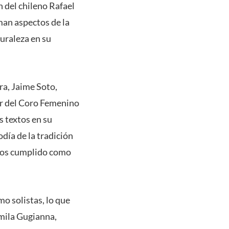
 del chileno Rafael
man aspectos de la
turaleza en su
ra, Jaime Soto,
or del Coro Femenino
s textos en su
día de la tradición
emos cumplido como
o solistas, lo que
amila Gugianna,