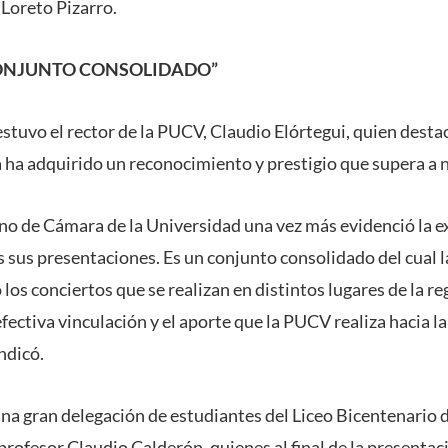
y Loreto Pizarro.
CONJUNTO CONSOLIDADO”
estuvo el rector de la PUCV, Claudio Elórtegui, quien desta
a adquirido un reconocimiento y prestigio que supera a n
o de Cámara de la Universidad una vez más evidenció la exc
 sus presentaciones. Es un conjunto consolidado del cual l
los conciertos que se realizan en distintos lugares de la r
ectiva vinculación y el aporte que la PUCV realiza hacia la
indicó.
una gran delegación de estudiantes del Liceo Bicentenario 
rofesor Claudio Calderón, quienes al final de la presenta