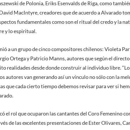
szewski de Polonia, Eriks Esenvalds de Riga, como también
 David MacIntyre, creadores que de acuerdo a Alvarado to
spectos fundamentales como son el ritual del credo y la na
e y lo espiritual.
nió a un grupo de cinco compositores chilenos: Violeta Par
ergio Ortega y Patricio Manns, autores que según el direct
o realidades desde donde construir al individuo libre. “Lo
os autores van generando así un vínculo no sólo con la melo
as que cada cierto tiempo debemos revisar para ver si h
arado.
acó el rol que ocuparon las cantantes del Coro Femenino com
avés de las excelentes presentaciones de Ester Olivares, C