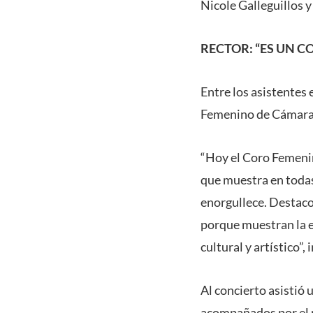
Nicole Galleguillos 
RECTOR: “ES UN 
Entre los asistentes 
Femenino de Cámara h
“Hoy el Coro Femenin
que muestra en todas
enorgullece. Destaco 
porque muestran la ef
cultural y artístico”, 
Al concierto asistió 
acompañados por el p