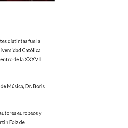
es distintas fue la
niversidad Católica
dentro de la XXXVII
 de Música, Dr. Boris
 autores europeos y
tin Folz de