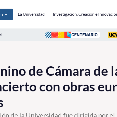
La Universidad
Investigación, Creación e Innovació
ón
ni
nino de Cámara de 
ncierto con obras eu
s
ón de la Universidad fue dirigida por el 