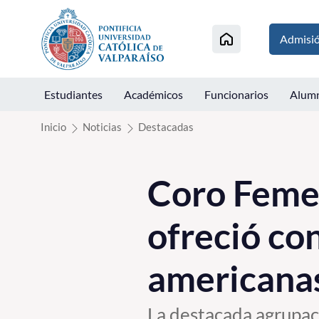
Click acá para ir directamente al contenido
Admisi
Estudiantes
Académicos
Funcionarios
Alum
Inicio
Noticias
Destacadas
Coro Feme
ofreció co
americana
La destacada agrupaci