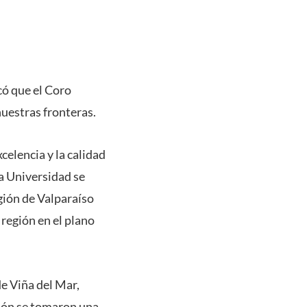
có que el Coro
uestras fronteras.
elencia y la calidad
a Universidad se
egión de Valparaíso
 región en el plano
de Viña del Mar,
ción se tomaron una