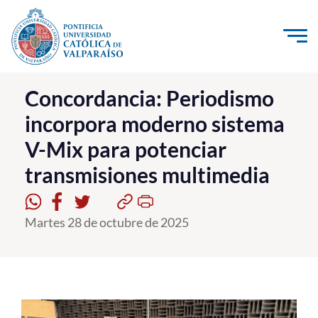
Click acá para ir directamente al contenido
La Universidad
Concordancia: Periodismo
incorpora moderno sistema
Investigación, Creación e Innovación
V-Mix para potenciar
PUCV Internacional
transmisiones multimedia
Vinculación con el Medio
Admisión
Martes 28 de octubre de 2025
Pregrado
Postgrado
Formación Continua