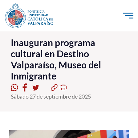
Click acá para ir directamente al contenido
La Universidad
Inauguran programa
cultural en Destino
Investigación, Creación e Innovación
Valparaíso, Museo del
PUCV Internacional
Inmigrante
Vinculación con el Medio
Admisión
Sábado 27 de septiembre de 2025
Pregrado
Postgrado
Formación Continua