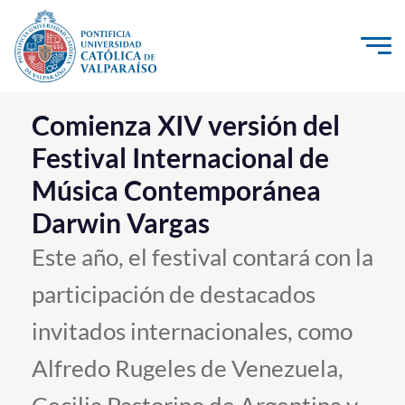
Click acá para ir directamente al contenido
La Universidad
Comienza XIV versión del
Festival Internacional de
Investigación, Creación e Innovación
Música Contemporánea
PUCV Internacional
Darwin Vargas
Vinculación con el Medio
Este año, el festival contará con la
Admisión
participación de destacados
Pregrado
invitados internacionales, como
Postgrado
Alfredo Rugeles de Venezuela,
Formación Continua