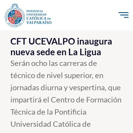
Click acá para ir directamente al contenido
La Universidad
CFT UCEVALPO inaugura
nueva sede en La Ligua
Investigación, Creación e Innovación
PUCV Internacional
Serán ocho las carreras de
Vinculación con el Medio
técnico de nivel superior, en
jornadas diurna y vespertina, que
Admisión
impartirá el Centro de Formación
Pregrado
Técnica de la Pontificia
Postgrado
Universidad Católica de
Formación Continua